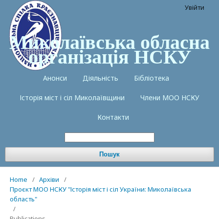
Увійти
Миколаївська обласна
організація НСКУ
Анонси
Діяльність
Бібліотека
Історія міст і сіл Миколаївщини
Члени МОО НСКУ
Контакти
Пошук
Home
/
Архіви
/
Проєкт МОО НСКУ "Історія міст і сіл України: Миколаївська
область"
/
Publications