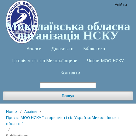
Увійти
Миколаївська обласна
організація НСКУ
Анонси
Діяльність
Бібліотека
Історія міст і сіл Миколаївщини
Члени МОО НСКУ
Контакти
Пошук
Home
/
Архіви
/
Проєкт МОО НСКУ "Історія міст і сіл України: Миколаївська
область"
/
Publications