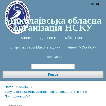
Увійти
Миколаївська обласна
організація НСКУ
Анонси
Діяльність
Бібліотека
Історія міст і сіл Миколаївщини
Члени МОО НСКУ
Контакти
Пошук
Home
/
Архіви
/
Всеукраїнська конференція "Миколаївщина і Північне
Причорномор'я"
/
Publications