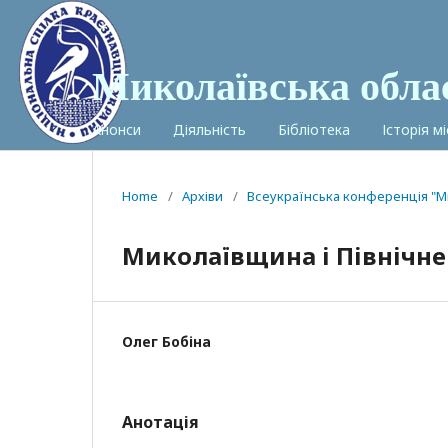
Миколаївська обла
Анонси
Діяльність
Бібліотека
Історія м
Home
/
Архіви
/
Всеукраїнська конференція "М
Миколаївщина і Північне 
Олег Бобіна
Анотація