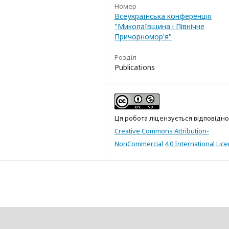
Номер
Всеукраїнська конференція
"Миколаївщина і Північне
Причорномор'я"
Розділ
Publications
Ця робота ліцензується відповідно
Creative Commons Attribution-
NonCommercial 4.0 International Lic