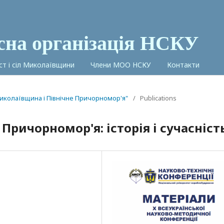
сна організація НСКУ
іст і сіл Миколаївщини
Члени МОО НСКУ
Контакти
иколаївщина і Північне Причорномор'я"
/
Publications
Причорномор'я: історія і сучасніст