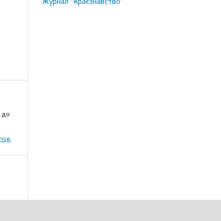
Журнал "Краєзнавство"
 до
ense
.