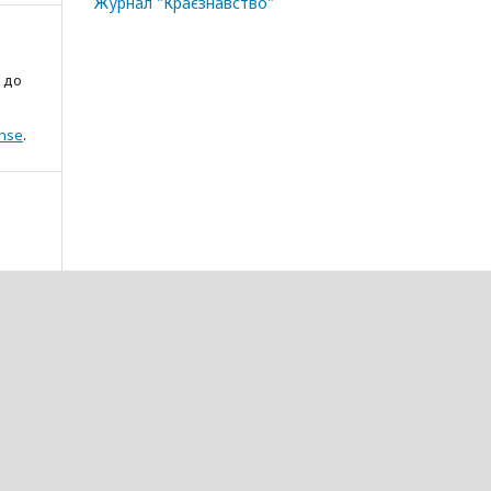
Журнал "Краєзнавство"
 до
ense
.