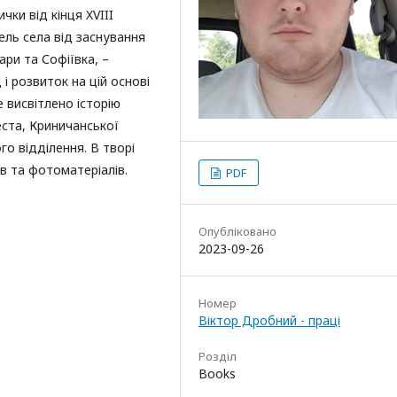
чки від кінця XVIII
ель села від заснування
ари та Софіївка, –
і розвиток на цій основі
 висвітлено історію
ста, Криничанської
о відділення. В творі
в та фотоматеріалів.
PDF
Опубліковано
2023-09-26
Номер
Віктор Дробний - праці
Розділ
Books