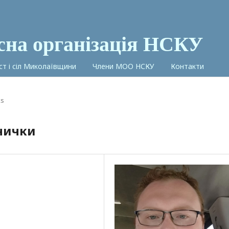
сна організація НСКУ
іст і сіл Миколаївщини
Члени МОО НСКУ
Контакти
ks
инички