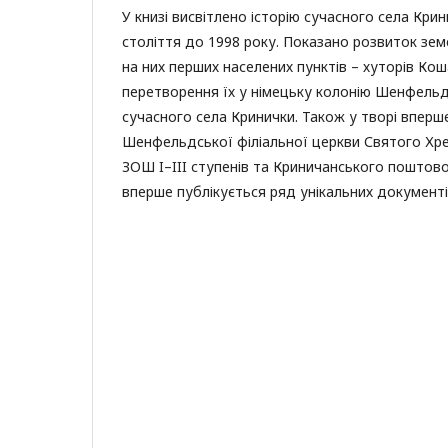
У книзі висвітлено історію сучасного села Крини
століття до 1998 року. Показано розвиток зем
на них перших населених пунктів – хуторів Кош
перетворення їх у німецьку колонію Шенфельд 
сучасного села Кринички. Також у творі вперше
Шенфельдської філіальної церкви Святого Хре
ЗОШ I–III ступенів та Криничанського поштовог
вперше публікується ряд унікальних документі