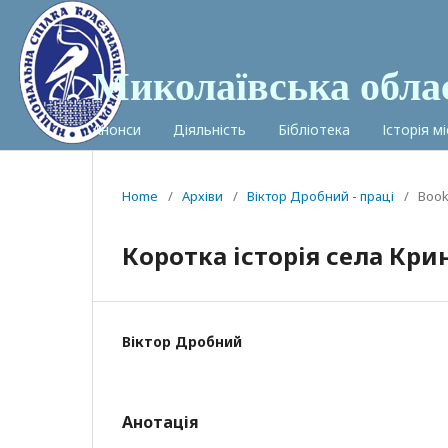
Миколаївська обла
Анонси
Діяльність
Бібліотека
Історія м
Home
/
Архіви
/
Віктор Дробний - праці
/
Boo
Коротка історія села Кр
Віктор Дробний
Анотація